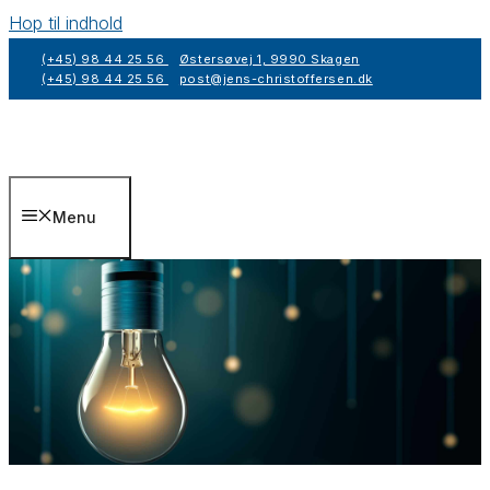
Hop til indhold
(+45) 98 44 25 56
Østersøvej 1, 9990 Skagen
(+45) 98 44 25 56
post@jens-christoffersen.dk
Menu