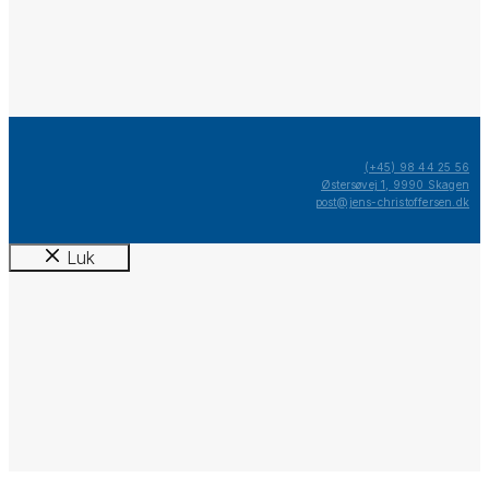
(+45) 98 44 25 56
Østersøvej 1, 9990 Skagen
post@jens-christoffersen.dk
Luk